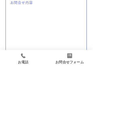
※プライバシーポリシーを表示
お電話
お問合せフォーム
プライバシーポリシーに同意して送信する
玄同内科医院
大分県大分市の
〒870-1173 大分県大分市大字横瀬493-1
TEL
097-541-6663
FAX
097-542-
0178
©︎2021 玄同内科医院. All Rights Reserved.